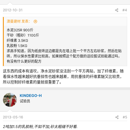
2012-10-31
#4
澳曼建材 发表：
水泥325R 900斤
干砂（粗砂）1100斤
纤维素 3.5KG
乳胶粉 1.5KG
求高手知道，因为纸皮砖这边都是先在墙上批一个平方左右砂浆，然后在贴
砖，所以保水性要求比较高，如果按照这个配方做的话拉拔试验能通过吗，
有没有什么更好的配方
这东西的成本有道坎，净水泥砂浆没法刮一个平方再贴，加了纤维素，随
着保水性越来越好抗垂挂性也越来越差，用抗垂挂的纤维素醚又比较贵，
所以控制好纤维素的量就很重要了。
KINDEGO-H
试验员
2013-05-16
#5
2吨加1.5的乳胶粉,不如不加,砂太粗缝不好看.