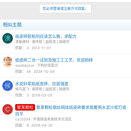
您必须登录或注册方可回复。
相似主题
纸皮砖胶粘剂应该怎么做，求配方
澳
澳曼建材
瓷砖胶 | 益胶泥 | 填缝剂
回复
0
2012-11-01
纸皮砖二合一试验及施工工工艺，欢迎拍砖
wootianzun
干粉砂浆配方
回复
54
2024-10-09
水泥砂浆贴纸皮砖，拉拔强度
候
候鸟直飞
瓷砖胶 | 益胶泥 | 填缝剂
回复
3
2019-03-05
聚苯颗粒
聚苯颗粒钢丝网挂纸皮砖要求我要用水泥沙浆打底
C
找平
cyc0204
外墙保温系统技术交流区
回复
8
2008-04-20