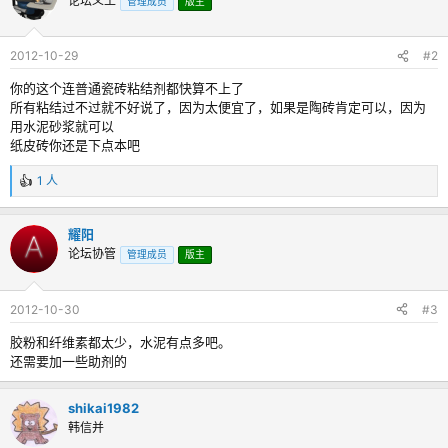
论坛义工
管理成员
版主
2012-10-29
#2
你的这个连普通瓷砖粘结剂都快算不上了
所有粘结过不过就不好说了，因为太便宜了，如果是陶砖肯定可以，因为
用水泥砂浆就可以
纸皮砖你还是下点本吧
1 人
反
馈
：
耀阳
论坛协管
管理成员
版主
2012-10-30
#3
胶粉和纤维素都太少，水泥有点多吧。
还需要加一些助剂的
shikai1982
韩信并