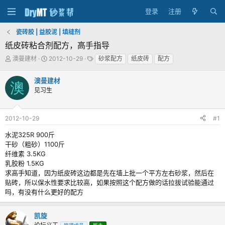
登录
注册
瓷砖胶 | 益胶泥 | 填缝剂
纸皮砖粘合剂配方，高手指导
主
发
标
澳曼建材
2012-10-29
砂浆配方
纸皮砖
配方
题
布
签
发
时
澳曼建材
澳
起
间
见习生
人
2012-10-29
#1
水泥325R 900斤
干砂（粗砂）1100斤
纤维素 3.5KG
乳胶粉 1.5KG
求高手知道，因为纸皮砖这边都是先在墙上批一个平方左右砂浆，然后在
贴砖，所以保水性要求比较高，如果按照这个配方做的话拉拔试验能通过
吗，有没有什么更好的配方
凯旋