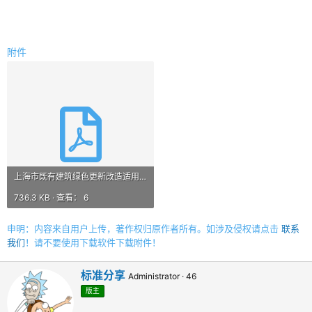
附件
上海市既有建筑绿色更新改造适用技术目录.pdf
736.3 KB · 查看： 6
申明：内容来自用户上传，著作权归原作者所有。如涉及侵权请点击
联系
我们
！请不要使用下载软件下载附件！
撰
标准分享
Administrator
·
46
写
版主
者