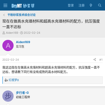
登录
注册
干粉砂浆技术综合讨论
现在在做高水充填材料和超高水充填材料的配方，抗压强度
一直不达标
主
发
Aiden169
2022-02-24
题
布
发
时
Aiden169
A
起
间
见习生
人
2022-02-24
#1
我这边现在在做高水充填材料和超高水充填材料的配方，抗压强度一直不
达标，想请教下同行有没有成熟的高水材料配方。
红楼梦8
反
馈
：
步行者-G
步
初级工程师