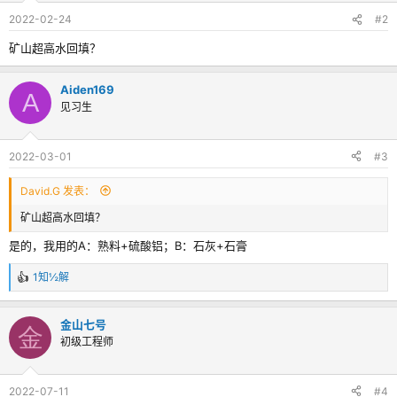
2022-02-24
#2
矿山超高水回填？
Aiden169
A
见习生
2022-03-01
#3
David.G 发表：
矿山超高水回填？
是的，我用的A：熟料+硫酸铝；B：石灰+石膏
1知½解
反
馈
：
金山七号
金
初级工程师
2022-07-11
#4