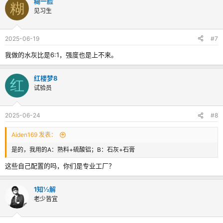
糊一脸
糊
见习生
2025-06-19
#7
我做的水灰比是6:1，强度也是上不来。
红楼梦8
红
试验员
2025-06-24
#8
Aiden169 发表：
是的，我用的A：熟料+硫酸铝；B：石灰+石膏
这些自己配置的吗，你们是专业工厂？
1知½解
老少皆宜