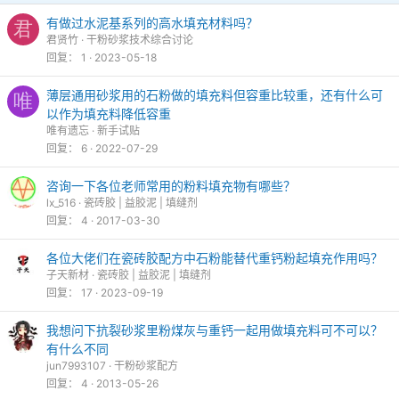
有做过水泥基系列的高水填充材料吗？
君
君贤竹
干粉砂浆技术综合讨论
回复
1
2023-05-18
薄层通用砂浆用的石粉做的填充料但容重比较重，还有什么可
唯
以作为填充料降低容重
唯有遗忘
新手试贴
回复
6
2022-07-29
咨询一下各位老师常用的粉料填充物有哪些？
lx_516
瓷砖胶 | 益胶泥 | 填缝剂
回复
4
2017-03-30
各位大佬们在瓷砖胶配方中石粉能替代重钙粉起填充作用吗？
子天新材
瓷砖胶 | 益胶泥 | 填缝剂
回复
17
2023-09-19
我想问下抗裂砂浆里粉煤灰与重钙一起用做填充料可不可以？
有什么不同
jun7993107
干粉砂浆配方
回复
4
2013-05-26