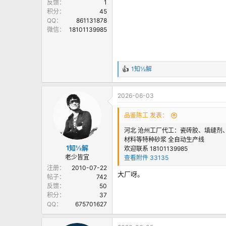
反馈
1
积分
45
QQ
861131878
微信
18101139985
1知½解
反
馈
：
2026-06-03
品鉴陈工 发表：
河北 沧州工厂代工：瓷砖胶、填缝
材料等特种砂浆 全自动生产线
1知½解
欢迎联系 18101139985
老少皆宜
查看附件 33135
注册
2010-07-22
大厂呀。
帖子
742
反馈
50
积分
37
QQ
675701627