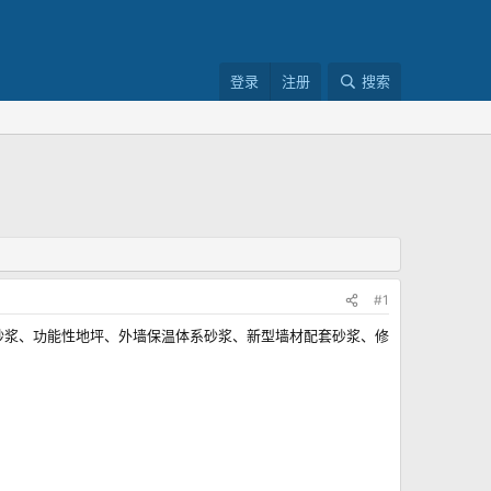
登录
注册
搜索
#1
砂浆、功能性地坪、外墙保温体系砂浆、新型墙材配套砂浆、修