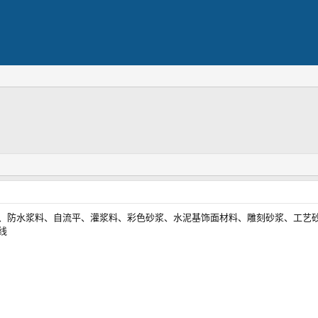
剂、防水浆料、自流平、灌浆料、彩色砂浆、水泥基饰面材料、雕刻砂浆、工艺
线