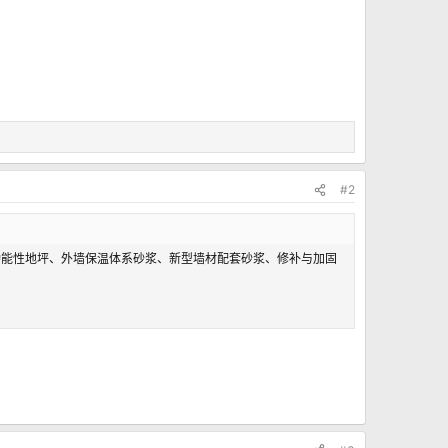
#2
功能性地坪、外墙保温体系砂浆、新型墙材配套砂浆、修补与加固