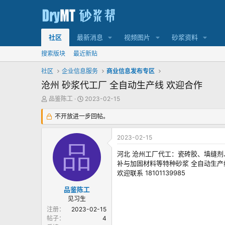
社区
最新消息
视频图片
砂浆资料
搜索版块
最近新贴
社区
企业信息服务
商业信息发布专区
沧州 砂浆代工厂 全自动生产线 欢迎合作
主
发
品鉴陈工
2023-02-15
题
布
发
不开放进一步回帖。
时
起
间
人
2023-02-15
品
河北 沧州工厂代工：瓷砖胶、填缝
补与加固材料等特种砂浆 全自动生产
欢迎联系 18101139985
品鉴陈工
见习生
注册
2023-02-15
帖子
4