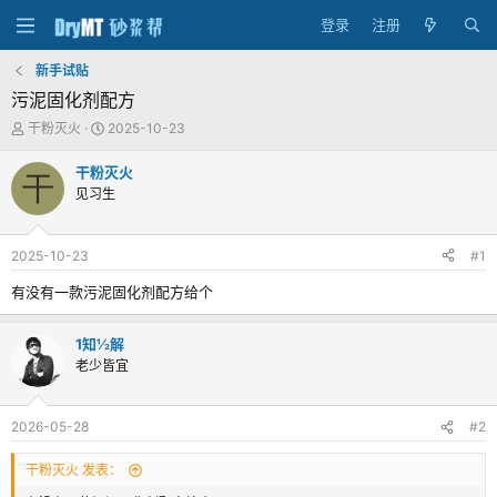
登录
注册
新手试贴
污泥固化剂配方
主
发
干粉灭火
2025-10-23
题
布
发
时
干粉灭火
干
起
间
见习生
人
2025-10-23
#1
有没有一款污泥固化剂配方给个
1知½解
老少皆宜
2026-05-28
#2
干粉灭火 发表：