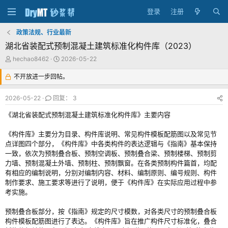
登录
注册
政策法规、行业最新
湖北省装配式预制混凝土建筑标准化构件库（2023）
主
发
hechao8462
2026-05-22
题
布
发
不开放进一步回帖。
时
起
间
人
2026-05-22
回复： 3
《湖北省装配式预制混凝土建筑标准化构件库》主要内容
《构件库》主要分为目录、构件库说明、常见构件模板配筋图以及常见节
点详图四个部分，《构件库》中各类构件的表达逻辑与《指南》基本保持
一致，依次为预制叠合板、预制空调板、预制叠合梁、预制楼梯、预制剪
力墙、预制混凝土外墙、预制柱、预制飘窗。在各类预制构件篇首，均配
有相应的编制说明，分别对编制内容、材料、编制原则、编号规则、构件
制作要求、施工要求等进行了说明，便于《构件库》在实际应用过程中参
考实施。
预制叠合板部分，按《指南》规定的尺寸模数，对各类尺寸的预制叠合板
构件模板配筋图进行了表达。《构件库》旨在推广构件尺寸标准化，叠合