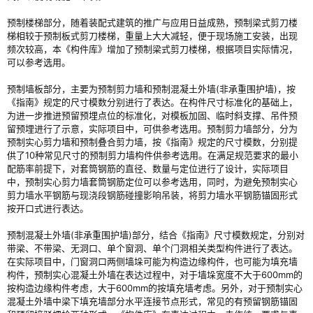
预制楼梯部分，随着装配式建筑的推广与应用日益成熟，预制梁式剪刀楼
梯相较于预制板式剪刀楼梯，重量上大大减轻，便于现场施工安装，出现
频次较高，本《构件库》增加了预制梁式剪刀楼梯，根据项目实际情况，
可以参考选用。
预制墙板部分，主要为预制剪力墙和预制混凝土外墙(非承重围护墙)，按
《指南》规定的尺寸模数分别进行了表达。在构件尺寸标准化的基础上，
为进一步推进预留预埋点位的标准化，对模板加固、临时斜支撑、吊件预
留预埋进行了示意，实际项目中，可供参考选用。预制剪力墙部分，分为
预制实心剪力墙和预制叠合剪力墙，按《指南》规定的尺寸模数，分别提
供了10种常见尺寸的预制剪力墙构件供参考选用。在满足规范要求的最小
配筋率前提下，对套筒钢筋的直径、数量与定位进行了设计，实际项目
中，预制实心剪力墙套筒钢筋定位可以参考选用，同时，为避免预制实心
剪力墙水平钢筋与现浇段钢筋碰撞影响吊装，将剪力墙水平钢筋锚固形式
按开口式进行表达。
预制混凝土外墙(非承重围护墙)部分，结合《指南》尺寸模数规定，分别对
带梁、不带梁、无洞口、单个窗洞、单个门洞相关类型构件进行了表达。
在实际项目中，门窗洞口两侧墙垛可能为构造边缘构件，也可能为填充墙
构件，预制实心混凝土外墙在表达过程中，对于墙垛宽度不大于600mm的
按构造边缘构件考虑，大于600mm的按填充墙考虑。另外，对于预制实心
混凝土外墙中梁下填充墙部分水平连接节点形式，常见的有预留钢筋锚固