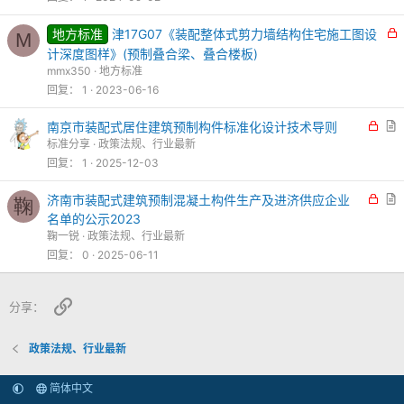
地方标准
津17G07《装配整体式剪力墙结构住宅施工图设
M
计深度图样》(预制叠合梁、叠合楼板)
mmx350
地方标准
回复
1
2023-06-16
锁
南京市装配式居住建筑预制构件标准化设计技术导则
定
标准分享
政策法规、行业最新
回复
1
2025-12-03
锁
济南市装配式建筑预制混凝土构件生产及进济供应企业
鞠
定
名单的公示2023
鞠一锐
政策法规、行业最新
回复
0
2025-06-11
链接
分享：
政策法规、行业最新
简体中文