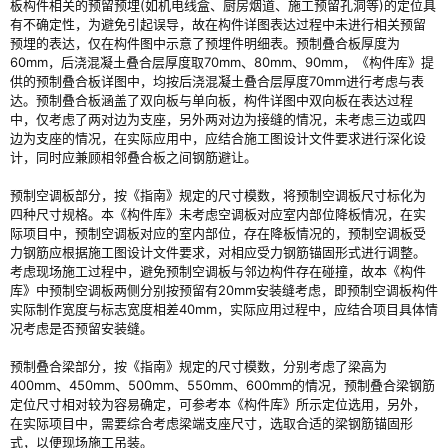
板构件相关的预留预埋(如机电线盒、厨房烟道、施工预留孔洞等)的定位具
有不确定性，为避免引起误导，故在构件详图表达过程中未进行相关预留
预埋的表达，仅在构件图中示意了预埋件明细表。预制叠合板厚度为
60mm，后浇混凝土叠合层厚度取70mm、80mm、90mm，《构件库》提
供的预制叠合板详图中，均按后浇混凝土叠合层厚度70mm进行考虑与表
达。预制叠合板涵盖了双向板与单向板，构件详图中双向板在表达过程
中，仅考虑了两对边为支座，另外两对边为接缝的情况，未考虑三边或四
边为支座的情况，在实际应用中，应结合施工图设计文件要求进行深化设
计，同时应兼顾相邻叠合板之间钢筋避让。
预制空调板部分，按《指南》规定的尺寸模数，将预制空调板尺寸标化为
四种尺寸规格。本《构件库》未考虑空调板对应室内部位降板情况，在实
际项目中，预制空调板对应的室内部位，存在降板情况的，预制空调板受
力钢筋应根据施工图设计文件要求，对相应受力钢筋锚固形式进行调整。
考虑现场施工过程中，避免预制空调板与邻边构件存在碰撞，故本《构件
库》中预制空调板两侧分别按预留有20mm安装缝考虑，即预制空调板构件
实际制作宽度与标志宽度相差40mm，实际应用过程中，应结合项目具体情
况考虑是否预留安装缝。
预制叠合梁部分，按《指南》规定的尺寸模数，分别考虑了梁高为
400mm、450mm、500mm、550mm、600mm的情况，预制叠合梁钢筋
定位尺寸相对较为容易确定，可参考本《构件库》所示定位选用，另外，
在实际项目中，需要综合考虑梁端支座尺寸，选取合适的梁钢筋锚固形
式，以便现场施工吊装。