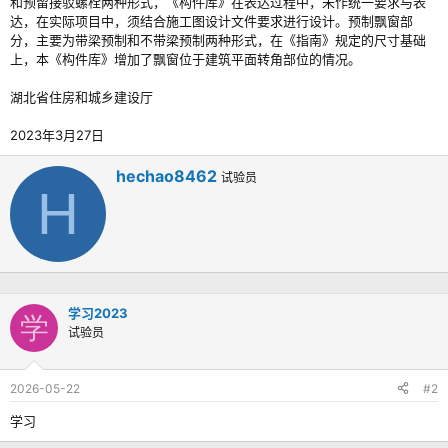
和预留接驳螺栓两种形式，《构件库》在表达过程中，未作统一要求与表
达，在实际项目中，须结合施工图设计文件要求进行设计。预制飘窗部
分，主要为带梁预制和不带梁预制两种形式，在《指南》规定的尺寸基础
上，本《构件库》增加了飘窗位于建筑平面转角部位的情况。
湖北省住房和城乡建设厅
2023年3月27日
撰
hechao8462
试验员
H
写
者
学习2023
学
试验员
2026-05-22
#2
学习