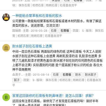
july029
主题
2017-01-11
保温板
石膏
石膏板
回复： 1
版
块：
抹灰石膏 | 机喷石膏 | 粉刷石膏 | 石膏基自流平
一种能粘合聚苯板和石膏板的胶水
公司要做一款能粘结聚苯板和石膏板或者木材的胶水，有谁了解这
类型的胶水，说说原理，交流交流！
固瑞德
主题
2016-05-28
石膏
石膏板
回复： 5
版块：
抹灰石
膏 | 机喷石膏 | 粉刷石膏 | 石膏基自流平
耐水腻子刮在石膏板上透黄
血
中间一层白色石膏板 两面贴的绿色的纸 这种石膏板 今天工人说耐
水腻子刮在这种石膏板上会透黄 再刷乳胶漆的话 乳胶漆也透黄 多
喷了几遍乳胶漆才把黄色盖住(耐水腻子刮在别的任何颜色的石膏板
上都不会泛黄) 实际遇到的问题 是个提高腻子粉认识的机会 各位大
神不吝赐教啊
血滴子...
主题
2015-08-14
石膏
石膏板
耐水
耐水腻子
腻子
回复： 9
版块：
抹灰石膏 | 机喷石膏 | 粉刷石膏 | 石膏基自流
平
家里这回装修的石膏板有刺鼻味道！是怎么回事！求解？
B
这回没有注意石膏板，装修完了才发现是石膏板的味！装好半年
了，味道一直去不掉，请名位专家解答！