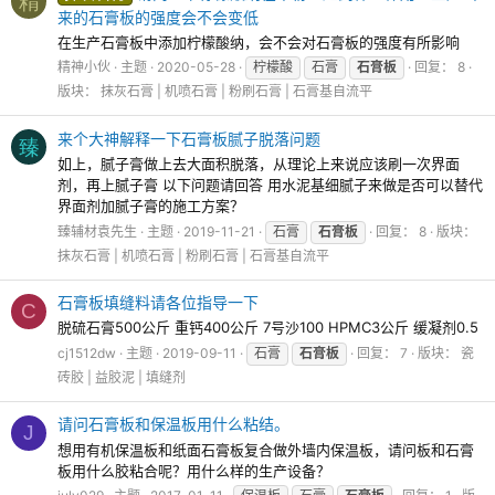
精
来的石膏板的强度会不会变低
在生产石膏板中添加柠檬酸纳，会不会对石膏板的强度有所影响
精神小伙
主题
2020-05-28
柠檬酸
石膏
石膏板
回复： 8
版块：
抹灰石膏 | 机喷石膏 | 粉刷石膏 | 石膏基自流平
来个大神解释一下石膏板腻子脱落问题
臻
如上，腻子膏做上去大面积脱落，从理论上来说应该刷一次界面
剂，再上腻子膏 以下问题请回答 用水泥基细腻子来做是否可以替代
界面剂加腻子膏的施工方案？
臻辅材袁先生
主题
2019-11-21
石膏
石膏板
回复： 8
版块：
抹灰石膏 | 机喷石膏 | 粉刷石膏 | 石膏基自流平
石膏板填缝料请各位指导一下
C
脱硫石膏500公斤 重钙400公斤 7号沙100 HPMC3公斤 缓凝剂0.5
cj1512dw
主题
2019-09-11
石膏
石膏板
回复： 7
版块：
瓷
砖胶 | 益胶泥 | 填缝剂
请问石膏板和保温板用什么粘结。
J
想用有机保温板和纸面石膏板复合做外墙内保温板，请问板和石膏
板用什么胶粘合呢？用什么样的生产设备？