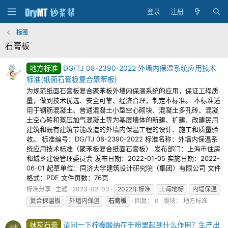
登录
注册
标签
石膏板
地方标准
DG/TJ 08-2390-2022 外墙内保温系统应用技术
标准(纸面石膏板复合聚苯板)
为规范纸面石膏板复合聚苯板外墙内保温系统的应用，保证工程质
量，做到技术优选、安全可靠、经济合理，制定本标准。 本标准适
用于钢筋混凝土、普通混凝土小型空心砌块、混凝土多孔砖、混凝
土空心砖和蒸压加气混凝土等为基层墙体的新建、扩建、改建民用
建筑和既有建筑节能改造的外墙内保温工程的设计、施工和质量验
收。 标准编号：DG/TJ 08-2390-2022 标准名称：外墙内保温系
统应用技术标准（聚苯板复合纸面石膏板） 发布部门：上海市住房
和城乡建设管理委员会 发布日期：2022-01-05 实施日期：2022-
06-01 起草单位：同济大学建筑设计研究院（集团）有限公司 文件
格式：PDF 文件页数：76页
标准分享
主题
2023-02-03
2022年标准
上海地标
内墙保温
复合保温板
外墙内保温
石膏板
回复： 0
版块：
地方标准
抹灰石膏
请问一下柠檬酸纳在干粉里起到什么作用？生产出