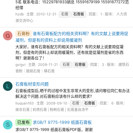
5名 联系电话：15229781933胡总 15591679199 15591677272范
经理
hzdb
主题
2010-12-31
石膏
石膏板
回复： 1
版块：
人力资
源交流中心
石膏粉
谁有石膏板配方的相关资料啊？有的文献上说要用促
G
凝剂，但是有的资料上却说用缓凝剂
大家好，谁有石膏板配方的相关资料啊？有的文献上说要用促凝
剂，但是有的资料上却说用缓凝剂，还有就是促凝剂是省的东西
啊？谢谢各位了！
gvigvi
主题
2008-11-21
石膏
石膏板
回复： 3
版块：
建筑石
膏粉｜脱硫石膏｜磷石膏
石膏板材变形问题
L
石膏板成型后,晒干的过程中发生非常大的变形,请问哪位同仁有办法
解决这个问题.对石膏粉应该有什么样的要求?
liuquan163
主题
2008-09-10
石膏
石膏板
回复： 6
版块：
抹灰石膏 | 机喷石膏 | 粉刷石膏 | 石膏基自流平
已发布
求GB/T 9775-1999 纸面石膏板
S
求GB/T 9775-1999 纸面石膏板PDF版，谢谢