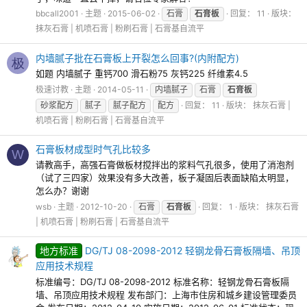
bbcall2001
主题
2015-06-02
石膏
石膏板
回复： 11
版块：
抹灰石膏 | 机喷石膏 | 粉刷石膏 | 石膏基自流平
内墙腻子批在石膏板上开裂怎么回事?(内附配方)
极
如题 内墙腻子 重钙700 滑石粉75 灰钙225 纤维素4.5
极速讨教
主题
2014-05-11
内墙腻子
石膏
石膏板
砂浆配方
腻子
腻子配方
配方
回复： 11
版块：
抹灰石膏 |
机喷石膏 | 粉刷石膏 | 石膏基自流平
石膏板材成型时气孔比较多
W
请教高手，高强石膏做板材搅拌出的浆料气孔很多，使用了消泡剂
（试了三四家）效果没有多大改善，板子凝固后表面缺陷太明显，
怎么办？谢谢
wsb
主题
2012-10-20
石膏
石膏板
回复： 1
版块：
抹灰石膏
| 机喷石膏 | 粉刷石膏 | 石膏基自流平
地方标准
DG/TJ 08-2098-2012 轻钢龙骨石膏板隔墙、吊顶
应用技术规程
标准编号：DG/TJ 08-2098-2012 标准名称：轻钢龙骨石膏板隔
墙、吊顶应用技术规程 发布部门：上海市住房和城乡建设管理委员