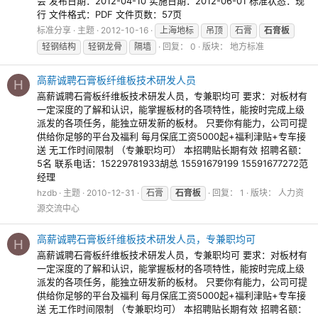
会 发布日期：2012-04-10 实施日期：2012-06-01 标准状态：现
行 文件格式：PDF 文件页数：57页
标准分享
主题
2012-10-16
上海地标
吊顶
石膏
石膏板
轻钢结构
轻钢龙骨
隔墙
回复： 0
版块：
地方标准
高薪诚聘石膏板纤维板技术研发人员
H
高薪诚聘石膏板纤维板技术研发人员，专兼职均可 要求：对板材有
一定深度的了解和认识，能掌握板材的各项特性，能按时完成上级
派发的各项任务，能独立研发新的板材。 只要你有能力，公司可提
供给你足够的平台及福利 每月保底工资5000起+福利津贴+专车接
送 无工作时间限制 （专兼职均可） 本招聘贴长期有效 招聘名额：
5名 联系电话：15229781933胡总 15591679199 15591677272范
经理
hzdb
主题
2010-12-31
石膏
石膏板
回复： 1
版块：
人力资
源交流中心
高薪诚聘石膏板纤维板技术研发人员，专兼职均可
H
高薪诚聘石膏板纤维板技术研发人员，专兼职均可 要求：对板材有
一定深度的了解和认识，能掌握板材的各项特性，能按时完成上级
派发的各项任务，能独立研发新的板材。 只要你有能力，公司可提
供给你足够的平台及福利 每月保底工资5000起+福利津贴+专车接
送 无工作时间限制 （专兼职均可） 本招聘贴长期有效 招聘名额：