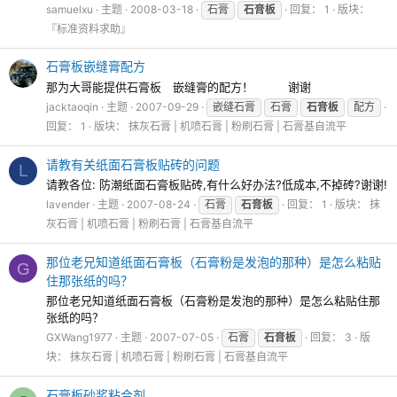
samuelxu
主题
2008-03-18
石膏
石膏板
回复： 1
版块：
『标准资料求助』
石膏板嵌缝膏配方
那为大哥能提供石膏板 嵌缝膏的配方！ 谢谢
jacktaoqin
主题
2007-09-29
嵌缝石膏
石膏
石膏板
配方
回复： 1
版块：
抹灰石膏 | 机喷石膏 | 粉刷石膏 | 石膏基自流平
请教有关纸面石膏板贴砖的问题
L
请教各位: 防潮纸面石膏板贴砖,有什么好办法?低成本,不掉砖?谢谢!
lavender
主题
2007-08-24
石膏
石膏板
回复： 1
版块：
抹
灰石膏 | 机喷石膏 | 粉刷石膏 | 石膏基自流平
那位老兄知道纸面石膏板（石膏粉是发泡的那种）是怎么粘贴
G
住那张纸的吗？
那位老兄知道纸面石膏板（石膏粉是发泡的那种）是怎么粘贴住那
张纸的吗？
GXWang1977
主题
2007-07-05
石膏
石膏板
回复： 3
版
块：
抹灰石膏 | 机喷石膏 | 粉刷石膏 | 石膏基自流平
石膏板砂浆粘合剂