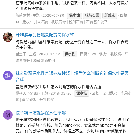
在市场的纤维素多如牛毛，很多包装一样，内含不同，大家有没好
的测试方法推荐。
蓝箭建材
主题
2020-07-30
保水性
抹灰石膏
纤维素
回复：
14
版块：
抹灰石膏 | 机喷石膏 | 粉刷石膏 | 石膏基自流平
纤维素与淀粉醚复配提高保水性
纯货羟丙基甲基纤维素复配百分之十到百分之二十五，保水性表现
高于纯货。
星空下
主题
2020-07-12
保水性
回复： 29
版块：
乳胶粉、纤
维素醚等干粉砂浆添加剂
抹灰砂浆保水性普通抹灰砂浆上墙后怎么判断它的保水性是否
纵
合适
普通抹灰砂浆上墙后怎么判断它的保水性是否合适
纵横天下5186
主题
2019-03-26
保水性
回复： 2
版块：
普通砂
浆 | 商品砂浆 | 预拌砂浆
腻子粉掉粉就是保水性不够
M
腻子粉掉粉的问题比较复杂，但十有八九都是保水性不足。 说明了
就是，老板为了省钱，加的hpmc不够，要么就是hpmc是不合格
品。 有的觉得市场竞争大，价格上不去，少加1kghpmc就能节约