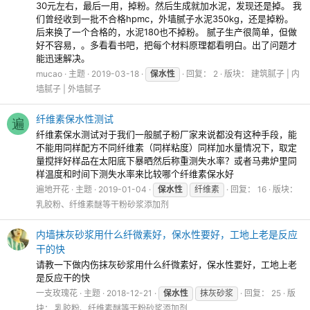
30元左右，最后一用，掉粉。然后生成就加水泥，发现还是掉。 我
们曾经收到一批不合格hpmc，外墙腻子水泥350kg，还是掉粉。
后来换了一个合格的，水泥180也不掉粉。 腻子生产很简单，但做
好不容易，。多看看书吧，把每个材料原理都看明白。出了问题才
能迅速解决。
mucao
主题
2019-03-18
保水性
回复： 2
版块：
建筑腻子 | 内
墙腻子 | 外墙腻子
纤维素保水性测试
遍
纤维素保水测试对于我们一般腻子粉厂家来说都没有这种手段，能
不能用同样配方不同纤维素（同样粘度）同样加水量情况下，取定
量搅拌好样品在太阳底下暴晒然后称重测失水率？或者马弗炉里同
样温度和时间下测失水率来比较哪个纤维素保水好
遍地开花
主题
2019-01-04
保水性
纤维素
回复： 16
版块：
乳胶粉、纤维素醚等干粉砂浆添加剂
内墙抹灰砂浆用什么纤微素好，保水性要好，工地上老是反应
干的快
请教一下做内伤抹灰砂浆用什么纤微素好，保水性要好，工地上老
是反应干的快
一支玫瑰花
主题
2018-12-21
保水性
抹灰砂浆
回复： 25
版
块：
乳胶粉、纤维素醚等干粉砂浆添加剂