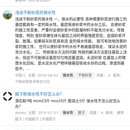
素醚等干粉砂浆添加剂
浅谈干粉砂浆的保水性
浅谈干粉砂浆的保水性 一、保水的必要性 各种需要砂浆进行施工的
基层都具有一定的吸水性。基层吸收砂浆中的水份之后， 会使砂浆
的施工性变差，严重时会使砂浆中的胶凝材料不能充分水化，导致
强度、特别 是砂浆硬化体与基层之间的界面强度变低，造成砂浆开
裂、脱落。如果抹灰砂浆具有适 宜的保水性能， 既可有效地改善砂
浆的施工性， 也可以使砂浆中的水份不易被基层吸走， 保证水泥的
充分水化。 二、传统保水方法的问题 传统的解决方法是往基层上浇
水，但这不可能保证基层均匀地适量湿润。水泥砂浆 在基层上的理
想水化目标，是水泥水化产物伴随基层吸收水份的过程，渗透到基
层中，...
可丽儿
主题
2016-08-02
保水性
干粉砂浆
回复： 4
版块：
干粉砂浆技术综合讨论
腻子粉保水性不好怎么办？
滑石粉1吨 mcm23斤 mcs25斤 膨润土5斤 保水性不怎么好怎么
办？
drymix
主题
2015-07-01
保水性
腻子
回复： 8
版块：
建筑
腻子 | 内墙腻子 | 外墙腻子