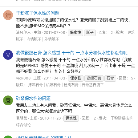
干粉腻子保水性的问题
清
有哪种原料可以增加腻子的保水性？夏天的腻子刮到墙上干的快，
能不多加HPMC保持成本吗？？
清风伊人
主题
2011-07-08
保水性
腻子
回复： 2
版块：
建筑
腻子 | 内墙腻子 | 外墙腻子
我做嵌缝石膏 怎么感觉 干干的 一点水分和保水性都没有呢
V
我做嵌缝石膏 怎么感觉 干干的 一点水分和保水性都没有呢（我放
的是MPMC）感觉干干的 不湿润哦 刮几次就干了 活出来 干燥 一点
都不好看 怎么办啊？ 加的什么好呢？
vick008
主题
2011-04-03
保水性
嵌缝石膏
石膏
回复： 5
版块：
抹灰石膏 | 机喷石膏 | 粉刷石膏 | 石膏基自流平
砂浆保水性的问题
袁
我朋友工地上有人问我，砂浆低保水、中保水、高保水具体是怎么
区分的，哪位大侠知道告诉下吧！
袁明磊
主题
2010-11-26
保水性
回复： 2
版块：
干粉砂浆技术
综合讨论
求纤维素醚保水性的测定方法