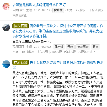
求解这是粉料太多吗还是保水性不好
中野四叶
主题
2021-07-12
保水性
回复： 2
版块：
干粉砂浆技
术综合讨论
抹灰石膏
偶然看到一篇论文，探讨抹灰石膏开裂的问题，作
者认为抹灰石膏开裂的主要原因是塑性收缩导致的。并认为提
高保水性可以防治开裂。
文章发上来给大家研究一下。
夜渡西河
主题
2021-03-02
保水性
开裂
抹灰石膏
石膏
回复： 13
版块：
抹灰石膏 | 机喷石膏 | 粉刷石膏 | 石膏基自流平
抹灰石膏
关于石膏抹灰砂浆中纤维素保水性的问题和相关测
试
最近又有点新情况，就是工地反应上墙干的太慢，但是在工人桶里
到半小时之后会有点粘了，不好施工，前半小时一点问题没有。 我
们当时只考虑到施工性，和强度这些，唯独没有考虑到施工人员施
工时间跨度时效性这个问题。 请路过的大神指点一二，关于石膏抹
灰砂浆，在桶里干太快，上墙干太慢的解决方案，缓凝剂适当调低
是没问题，但是出于成本考虑，不考虑添加纤维素的量。那粘度不
同的纤维素醚是不是会对这个施工效果有所影响，还有双飞粉的品
质和用量会不会对桶内搅拌好的砂浆水分有所影响。各位大神，现