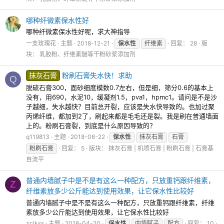
哪种纤微素保水性好
哪种纤微素保水性好呢，求大神指导
一支玫瑰花
主题
2018-12-21
保水性
纤维素
回复： 28
版
块：
乳胶粉、纤维素醚等干粉砂浆添加剂
抹灰石膏
粉刷石膏失水快！求助
Q
脱硫石膏300，面砂细度模数0.7左右，但是细，筛分0.6的基本上
没有，用690，水泥10，缓凝剂1.5，pva1，hpmc1。请问是不是沙
子越细，失水越快？目前总开裂，应该是失水快导致的。也加过聚
丙烯纤维，都加到2了，刷起来都是毛毛还是裂。我是刷在普通墙面
上的。粉刷石膏裂，到底是什么原因导致的？
q119813
主题
2018-06-22
保水性
抹灰石膏
石膏
粉刷石膏
回复： 5
版块：
抹灰石膏 | 机喷石膏 | 粉刷石膏 | 石膏基
自流平
普通内墙腻子中是不是有这么一种配方，只放重钙跟纤维素，
Z
纤维素放多少公斤能达到使用效果，让它保水性比较好
普通内墙腻子中是不是有这么一种配方，只放重钙跟纤维素，纤维
素放多少公斤能达到使用效果，让它保水性比较好
zclkss
主题
2018-04-20
保水性
内墙腻子
配方
回复： 10