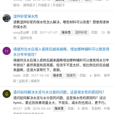
版块：
建筑腻子 | 内墙腻子 | 外墙腻子
湿拌砂浆保水性
请教湿拌砂浆的保水性怎么解决，哪些材料可以改善？想使用液体
的保水剂
song宝@娜
主题
2017-07-07
保水性
湿拌砂浆
回复： 10
版
块：
湿拌砂浆
填缝剂兑水后填入瓷砖后越来越稀，增加哪种辅料可以使其将
H
水分牢牢锁住？
填缝剂兑水后填入瓷砖后越来越稀增加哪种辅料可以使其将水分牢
牢锁住？虽然表面有层亮膜，但流平不是太好，按比例兑好后会越
来越稀，还请大家帮忙下，谢谢。
habb
主题
2017-05-08
保水性
填缝剂
回复： 4
版块：
瓷砖
胶 | 益胶泥 | 填缝剂
请问如何解决水泥与水分层的问题，这是保水性的原因吗？
6
请问如何解决水泥与水分层的问题，这是保水性的原因吗？试过
hpmc，要达到效果用量太大，不现实，减水剂也用过，更不行。
65127
主题
2016-09-09
保水性
回复： 8
版块：
乳胶粉、纤维