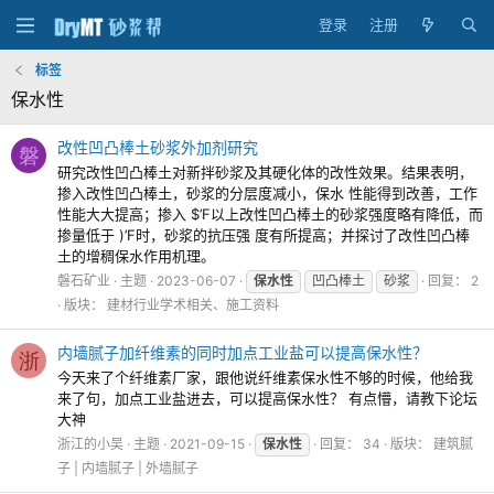
登录
注册
标签
保水性
改性凹凸棒土砂浆外加剂研究
磐
研究改性凹凸棒土对新拌砂浆及其硬化体的改性效果。结果表明，
掺入改性凹凸棒土，砂浆的分层度减小，保水 性能得到改善，工作
性能大大提高；掺入 $’F以上改性凹凸棒土的砂浆强度略有降低，而
掺量低于 )’F时，砂浆的抗压强 度有所提高；并探讨了改性凹凸棒
土的增稠保水作用机理。
磐石矿业
主题
2023-06-07
保水性
凹凸棒土
砂浆
回复： 2
版块：
建材行业学术相关、施工资料
内墙腻子加纤维素的同时加点工业盐可以提高保水性？
浙
今天来了个纤维素厂家，跟他说纤维素保水性不够的时候，他给我
来了句，加点工业盐进去，可以提高保水性？ 有点懵，请教下论坛
大神
浙江的小吴
主题
2021-09-15
保水性
回复： 34
版块：
建筑腻
子 | 内墙腻子 | 外墙腻子