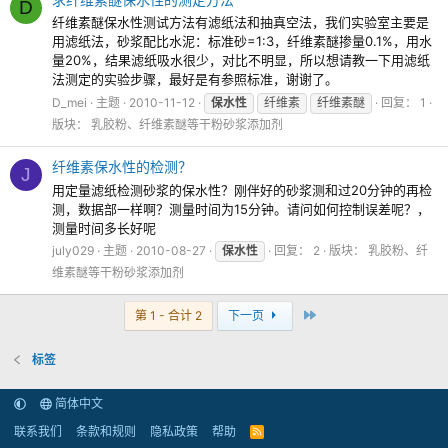
D
纤维素醚保水性测试方法有滤纸法和抽真空法，我们实验室主要是
用滤纸法，砂浆配比水泥：标准砂=1:3，纤维素醚掺量0.1%，用水
量20%，结果滤纸吸水很少，对比不明显，所以想请教一下用滤纸
法测定的实验步骤，最好是有参照标准，谢谢了。
D_mei
主题
2010-11-12
保水性
纤维素
纤维素醚
回复： 1
版块：
乳胶粉、纤维素醚等干粉砂浆添加剂
纤维素保水性的检测？
J
用定量滤纸检测砂浆的保水性？刚伴好的砂浆测和过20分钟的再检
测，数据部一样啊？测量时间为15分钟。请问如何控制误差呢？，
测量时间多长好呢
july029
主题
2010-08-27
保水性
回复： 2
版块：
乳胶粉、纤
维素醚等干粉砂浆添加剂
最后
第 1 - 合计 2
下一页
标签
简体中文
联系我们
条款和规则
隐私政策
帮助
R
S