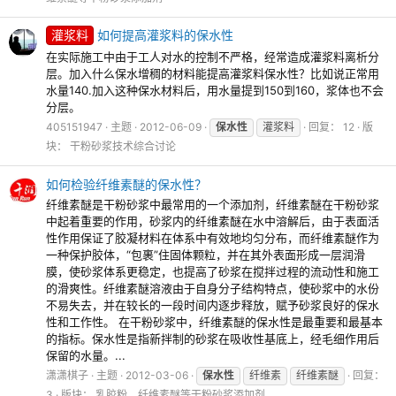
灌浆料
如何提高灌浆料的保水性
在实际施工中由于工人对水的控制不严格，经常造成灌浆料离析分
层。加入什么保水增稠的材料能提高灌浆料保水性？比如说正常用
水量140.加入这种保水材料后，用水量提到150到160，浆体也不会
分层。
405151947
主题
2012-06-09
保水性
灌浆料
回复： 12
版
块：
干粉砂浆技术综合讨论
如何检验纤维素醚的保水性？
纤维素醚是干粉砂浆中最常用的一个添加剂，纤维素醚在干粉砂浆
中起着重要的作用，砂浆内的纤维素醚在水中溶解后，由于表面活
性作用保证了胶凝材料在体系中有效地均匀分布，而纤维素醚作为
一种保护胶体，“包裹”住固体颗粒，并在其外表面形成一层润滑
膜，使砂浆体系更稳定，也提高了砂浆在搅拌过程的流动性和施工
的滑爽性。纤维素醚溶液由于自身分子结构特点，使砂浆中的水份
不易失去，并在较长的一段时间内逐步释放，赋予砂浆良好的保水
性和工作性。 在干粉砂浆中，纤维素醚的保水性是最重要和最基本
的指标。保水性是指新拌制的砂浆在吸收性基底上，经毛细作用后
保留的水量。...
潇潇棋子
主题
2012-03-06
保水性
纤维素
纤维素醚
回复：
3
版块：
乳胶粉、纤维素醚等干粉砂浆添加剂