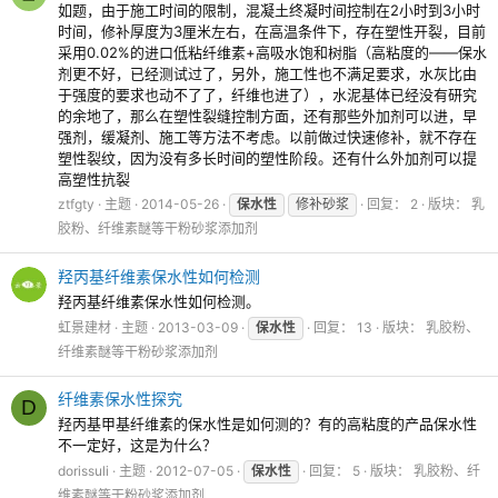
如题，由于施工时间的限制，混凝土终凝时间控制在2小时到3小时
时间，修补厚度为3厘米左右，在高温条件下，存在塑性开裂，目前
采用0.02%的进口低粘纤维素+高吸水饱和树脂（高粘度的——保水
剂更不好，已经测试过了，另外，施工性也不满足要求，水灰比由
于强度的要求也动不了了，纤维也进了），水泥基体已经没有研究
的余地了，那么在塑性裂缝控制方面，还有那些外加剂可以进，早
强剂，缓凝剂、施工等方法不考虑。以前做过快速修补，就不存在
塑性裂纹，因为没有多长时间的塑性阶段。还有什么外加剂可以提
高塑性抗裂
ztfgty
主题
2014-05-26
保水性
修补砂浆
回复： 2
版块：
乳
胶粉、纤维素醚等干粉砂浆添加剂
羟丙基纤维素保水性如何检测
羟丙基纤维素保水性如何检测。
虹景建材
主题
2013-03-09
保水性
回复： 13
版块：
乳胶粉、
纤维素醚等干粉砂浆添加剂
纤维素保水性探究
D
羟丙基甲基纤维素的保水性是如何测的？有的高粘度的产品保水性
不一定好，这是为什么？
dorissuli
主题
2012-07-05
保水性
回复： 5
版块：
乳胶粉、纤
维素醚等干粉砂浆添加剂